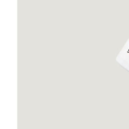
О бренде
Партнёрам
Блог
Email: info@ocare.ru
Telegram: @ocareru
Служба поддержки
© 2025-2026 ООО «ОКЕА»
Политика обработки персональных данных
Разработка сайта