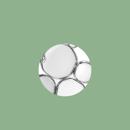
Все товары
Линейки уходов
Тип действия
О бренде
Партнёрам
Блог
Email: info@ocare.ru
Telegram: @ocareru
Служба поддержки